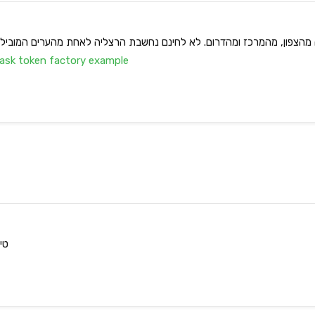
הצפון, מהמרכז ומהדרום. לא לחינם נחשבת הרצליה לאחת מהערים המובילות 
sk token factory example
טי