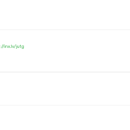
://inx.lv/jutg