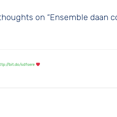
 thoughts on “Ensemble daan c
ttp://bit.do/sdfsere