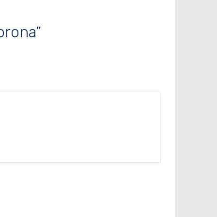
orona”