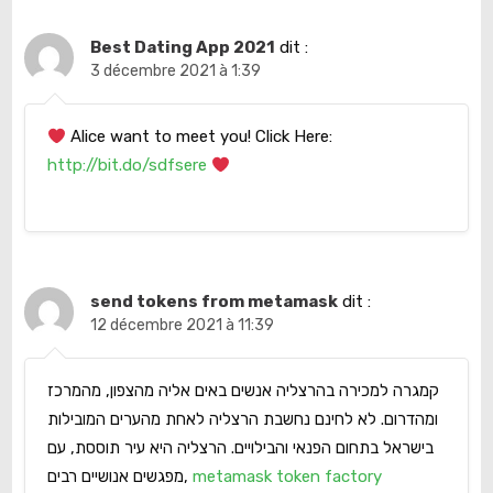
Best Dating App 2021
dit :
3 décembre 2021 à 1:39
Alice want to meet you! Click Here:
http://bit.do/sdfsere
send tokens from metamask
dit :
12 décembre 2021 à 11:39
קמגרה למכירה בהרצליה אנשים באים אליה מהצפון, מהמרכז
ומהדרום. לא לחינם נחשבת הרצליה לאחת מהערים המובילות
בישראל בתחום הפנאי והבילויים. הרצליה היא עיר תוססת, עם
מפגשים אנושיים רבים,
metamask token factory