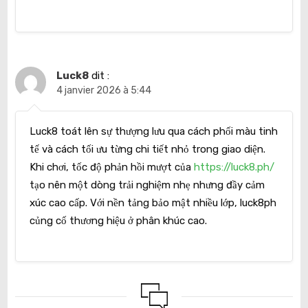
Luck8
dit :
4 janvier 2026 à 5:44
Luck8 toát lên sự thượng lưu qua cách phối màu tinh
tế và cách tối ưu từng chi tiết nhỏ trong giao diện.
Khi chơi, tốc độ phản hồi mượt của
https://luck8.ph/
tạo nên một dòng trải nghiệm nhẹ nhưng đầy cảm
xúc cao cấp. Với nền tảng bảo mật nhiều lớp, luck8ph
củng cố thương hiệu ở phân khúc cao.