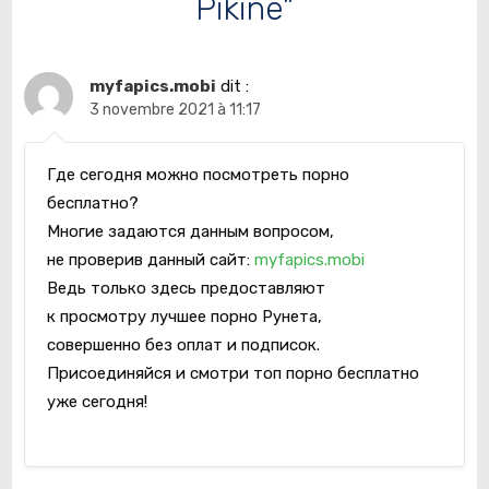
Pikine”
myfapics.mobi
dit :
3 novembre 2021 à 11:17
Где сегодня можно посмотреть порно
бесплатно?
Многие задаются данным вопросом,
не проверив данный сайт:
myfapics.mobi
Ведь только здесь предоставляют
к просмотру лучшее порно Рунета,
совершенно без оплат и подписок.
Присоединяйся и смотри топ порно бесплатно
уже сегодня!